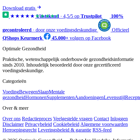
Download gratis
★★★★★
★★★★★
Uitstekend
·
4,5
/5 op
Trustpilot
100%
gecontroleerd
· door onze voedingsdeskundige
Officieel
QShops Keurmerk
45.000+
volgers op Facebook
Optimale Gezondheid
Praktische, wetenschappelijk onderbouwde gezondheidsinformatie
sinds 2010. Inhoudelijk beoordeeld door onze gecertificeerd
voedingsdeskundige.
Categorieën
Voeding
Bewegen
Slaap
Mentale
gezondheid
Hormonen
Supplementen
Aandoeningen
Levensstijl
Recept
Over & meer
Over ons
Redactieproces
Veelgestelde vragen
Contact
Inloggen
Disclaimer
Privacybeleid
Cookiebeleid
Algemene voorwaarden
Herroepingsrecht
Leveringsbeleid & garantie
RSS-feed