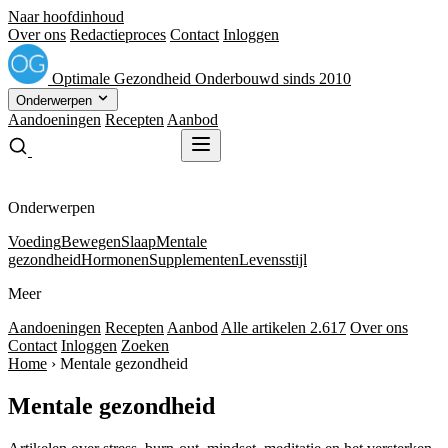
Naar hoofdinhoud
Over ons
Redactieproces
Contact
Inloggen
Optimale
Gezondheid
Onderbouwd sinds 2010
Onderwerpen
Aandoeningen
Recepten
Aanbod
Gratis receptenboek
Gratis receptenboek
Onderwerpen
Voeding
Bewegen
Slaap
Mentale
gezondheid
Hormonen
Supplementen
Levensstijl
Meer
Aandoeningen
Recepten
Aanbod
Alle artikelen
2.617
Over ons
Contact
Inloggen
Zoeken
Home
›
Mentale gezondheid
Mentale gezondheid