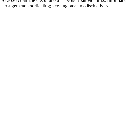
© 2026 Optimale Gezondheid — Robert Jan Hendriks. Informatie
ter algemene voorlichting; vervangt geen medisch advies.